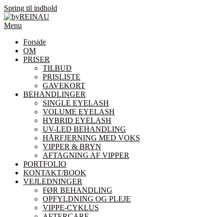
Spring til indhold
Menu
Forside
OM
PRISER
TILBUD
PRISLISTE
GAVEKORT
BEHANDLINGER
SINGLE EYELASH
VOLUME EYELASH
HYBRID EYELASH
UV-LED BEHANDLING
HÅRFJERNING MED VOKS
VIPPER & BRYN
AFTAGNING AF VIPPER
PORTFOLIO
KONTAKT/BOOK
VEJLEDNINGER
FØR BEHANDLING
OPFYLDNING OG PLEJE
VIPPE-CYKLUS
AFTERCARE