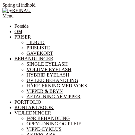
Spring til indhold
Menu
Forside
OM
PRISER
TILBUD
PRISLISTE
GAVEKORT
BEHANDLINGER
SINGLE EYELASH
VOLUME EYELASH
HYBRID EYELASH
UV-LED BEHANDLING
HÅRFJERNING MED VOKS
VIPPER & BRYN
AFTAGNING AF VIPPER
PORTFOLIO
KONTAKT/BOOK
VEJLEDNINGER
FØR BEHANDLING
OPFYLDNING OG PLEJE
VIPPE-CYKLUS
AFTERCARE