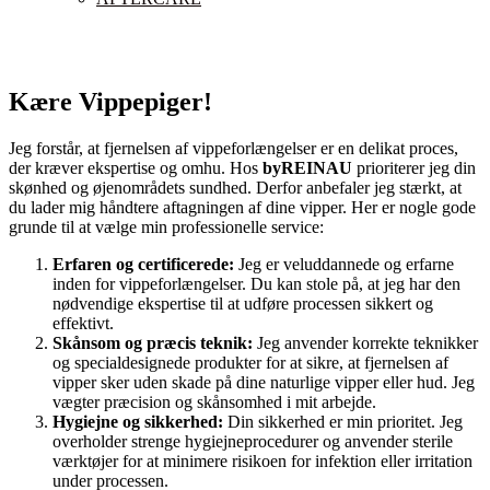
Kære Vippepiger!
Jeg forstår, at fjernelsen af vippeforlængelser er en delikat proces,
der kræver ekspertise og omhu. Hos
byREINAU
prioriterer jeg din
skønhed og øjenområdets sundhed. Derfor anbefaler jeg stærkt, at
du lader mig håndtere aftagningen af dine vipper. Her er nogle gode
grunde til at vælge min professionelle service:
Erfaren og certificerede:
Jeg er veluddannede og erfarne
inden for vippeforlængelser. Du kan stole på, at jeg har den
nødvendige ekspertise til at udføre processen sikkert og
effektivt.
Skånsom og præcis teknik:
Jeg anvender korrekte teknikker
og specialdesignede produkter for at sikre, at fjernelsen af
vipper sker uden skade på dine naturlige vipper eller hud. Jeg
vægter præcision og skånsomhed i mit arbejde.
Hygiejne og sikkerhed:
Din sikkerhed er min prioritet. Jeg
overholder strenge hygiejneprocedurer og anvender sterile
værktøjer for at minimere risikoen for infektion eller irritation
under processen.